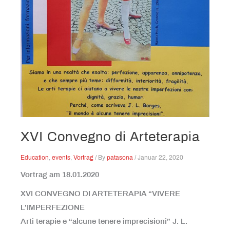
XVI Convegno di Arteterapia
Education
,
events
,
Vortrag
/ By
patasona
/
Januar 22, 2020
Vortrag am 18.01.2020
XVI CONVEGNO DI ARTETERAPIA “VIVERE
L’IMPERFEZIONE
Arti terapie e “alcune tenere imprecisioni” J. L.