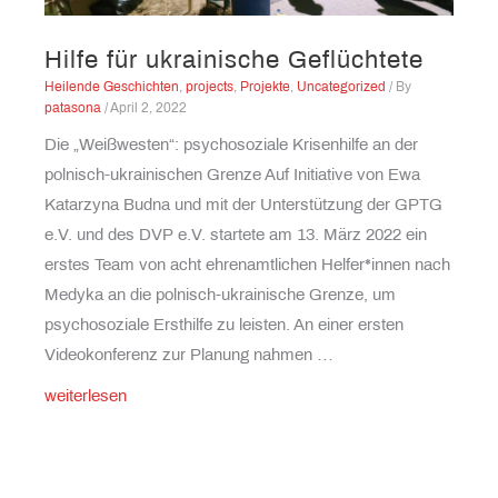
Hilfe für ukrainische Geflüchtete
Heilende Geschichten
,
projects
,
Projekte
,
Uncategorized
/ By
patasona
/
April 2, 2022
Die „Weißwesten“: psychosoziale Krisenhilfe an der
polnisch-ukrainischen Grenze Auf Initiative von Ewa
Katarzyna Budna und mit der Unterstützung der GPTG
e.V. und des DVP e.V. startete am 13. März 2022 ein
erstes Team von acht ehrenamtlichen Helfer*innen nach
Medyka an die polnisch-ukrainische Grenze, um
psychosoziale Ersthilfe zu leisten. An einer ersten
Videokonferenz zur Planung nahmen …
Hilfe
weiterlesen
für
ukrainische
Geflüchtete