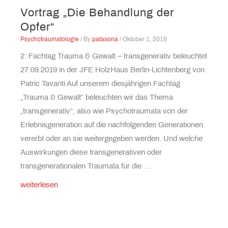
Vortrag „Die Behandlung der
Opfer“
Psychotraumatologie
/ By
patasona
/
Oktober 1, 2019
2. Fachtag Trauma & Gewalt – transgenerativ beleuchtet
27.09.2019 in der JFE HolzHaus Berlin-Lichtenberg von
Patric Tavanti Auf unserem diesjährigen Fachtag
„Trauma & Gewalt“ beleuchten wir das Thema
„transgenerativ“, also wie Psychotraumata von der
Erlebnis­generation auf die nachfolgenden Generationen
vererbt oder an sie wei­tergegeben werden. Und welche
Auswirkungen diese transgenerativen oder
transgenerationalen Traumata für die …
Vortrag
weiterlesen
„Die
Behandlung
der