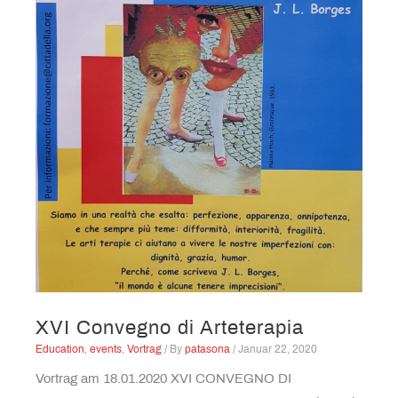
XVI Convegno di Arteterapia
Education
,
events
,
Vortrag
/ By
patasona
/
Januar 22, 2020
Vortrag am 18.01.2020 XVI CONVEGNO DI