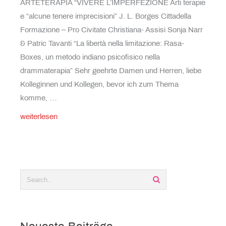
ARTETERAPIA “VIVERE L’IMPERFEZIONE Arti terapie
e “alcune tenere imprecisioni” J. L. Borges Cittadella
Formazione – Pro Civitate Christiana- Assisi Sonja Narr
& Patric Tavanti “La libertà nella limitazione: Rasa-
Boxes, un metodo indiano psicofisico nella
drammaterapia” Sehr geehrte Damen und Herren, liebe
Kolleginnen und Kollegen, bevor ich zum Thema
komme, …
XVI
weiterlesen
Convegno
di
Arteterapia