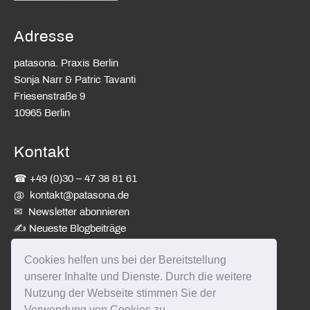
Adresse
patasona. Praxis Berlin
Sonja Narr & Patric Tavanti
Friesenstraße 9
10965 Berlin
Kontakt
☎ +49 (0)30 – 47 38 81 61
@
kontakt@patasona.de
✉ Newsletter abonnieren
✍
Neueste Blogbeiträge
Cookies helfen uns bei der Bereitstellung
patasona
unserer Inhalte und Dienste. Durch die weitere
Nutzung der Webseite stimmen Sie der
Datenschutzerklärung
Verwendung von Cookies zu.